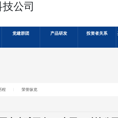
科技公司
党建群团
产品研发
投资者关系
历程
荣誉纵览