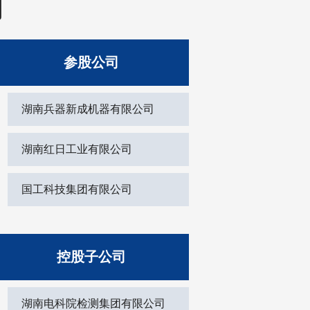
司
参股公司
湖南兵器新成机器有限公司
湖南红日工业有限公司
国工科技集团有限公司
控股子公司
湖南电科院检测集团有限公司