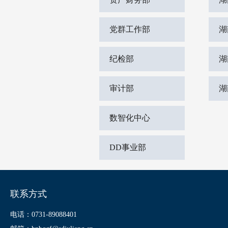
党群工作部
湖
纪检部
湖
审计部
湖
数智化中心
DD事业部
联系方式
电话：0731-89088401