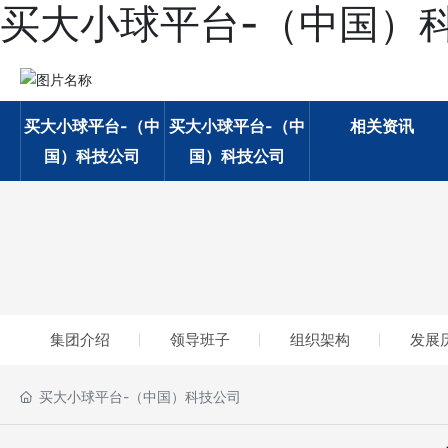
买大小球平台-（中国）
买大小球平台-（中
买大小球平台-（中
相关资讯
国）科技公司
国）科技公司
集团介绍
领导班子
组织架构
发展
买大小球平台-（中国）科技公司