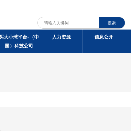
搜索
买大小球平台-（中
人力资源
信息公开
国）科技公司