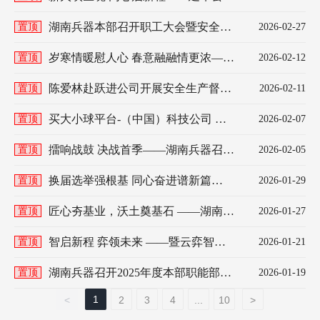
2026年度师徒结对仪式圆满举行
湖南兵器本部召开职工大会暨安全知
置顶
2026-02-27
识学习活动 寓教于乐开启“十五五”高
质量发展新篇章
岁寒情暖慰人心 春意融融情更浓——
置顶
2026-02-12
湖南兵器开展新春送温暖慰问活动
陈爱林赴跃进公司开展安全生产督导
置顶
2026-02-11
检查暨春节慰问活动
买大小球平台-（中国）科技公司 第
置顶
2026-02-07
二届第一次会员（职工）代表大会胜
利召开
擂响战鼓 决战首季——湖南兵器召开
置顶
2026-02-05
“开门红”生产经营调度会
换届选举强根基 同心奋进谱新篇
置顶
2026-01-29
—— 轻武所工会第四届第一次会员
（职工）代表大会圆满召开
匠心夯基业，沃土奠基石 ——湖南兵
置顶
2026-01-27
器永州火工园区项目奠基仪式圆满举
行
智启新程 弈领未来 ——暨云弈智能
置顶
2026-01-21
开业仪式圆满举行
湖南兵器召开2025年度本部职能部门
置顶
2026-01-19
述职测评会
1
<
2
3
4
...
10
>