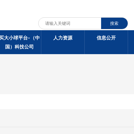
搜索
买大小球平台-（中
人力资源
信息公开
国）科技公司