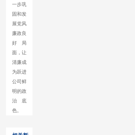
一步巩
固和发
展党风
廉政良
好局
面，让
清廉成
为跃进
公司鲜
明的政
治底
色。