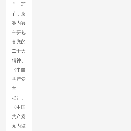
个环
节，竞
赛内容
主要包
含党的
二十大
精神、
《中国
共产党
章
程》、
《中国
共产党
党内监