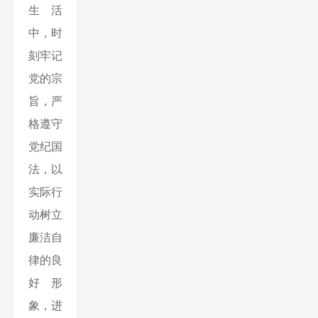
生活
中，时
刻牢记
党的宗
旨，严
格遵守
党纪国
法，以
实际行
动树立
廉洁自
律的良
好形
象，进