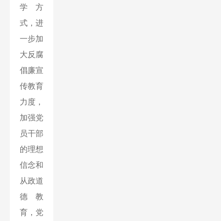
学方
式，进
一步加
大反腐
倡廉宣
传教育
力度，
加强党
员干部
的理想
信念和
从政道
德教
育，党