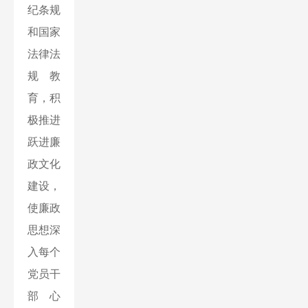
纪条规
和国家
法律法
规教
育，积
极推进
跃进廉
政文化
建设，
使廉政
思想深
入每个
党员干
部心