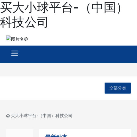
买大小球平台-（中国）
科技公司
全部分类
买大小球平台-（中国）科技公司