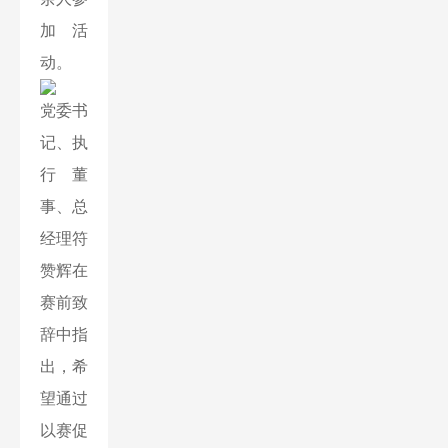
加活
动。
党委书
记、执
行董
事、总
经理符
赞辉在
赛前致
辞中指
出，希
望通过
以赛促