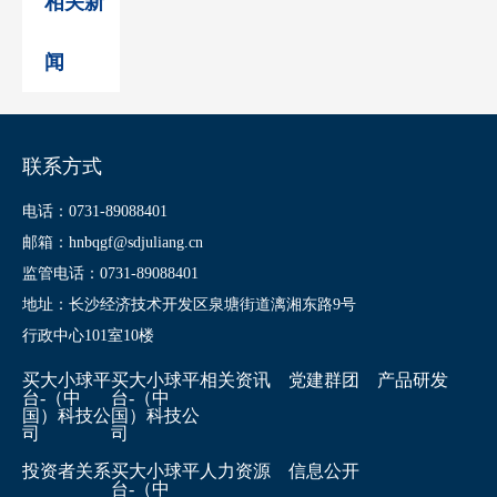
相关新
闻
联系方式
电话：0731-89088401
邮箱：hnbqgf@sdjuliang.cn
监管电话：0731-89088401
地址：长沙经济技术开发区泉塘街道漓湘东路9号
行政中心101室10楼
买大小球平
买大小球平
相关资讯
党建群团
产品研发
台-（中
台-（中
国）科技公
国）科技公
司
司
投资者关系
买大小球平
人力资源
信息公开
台-（中