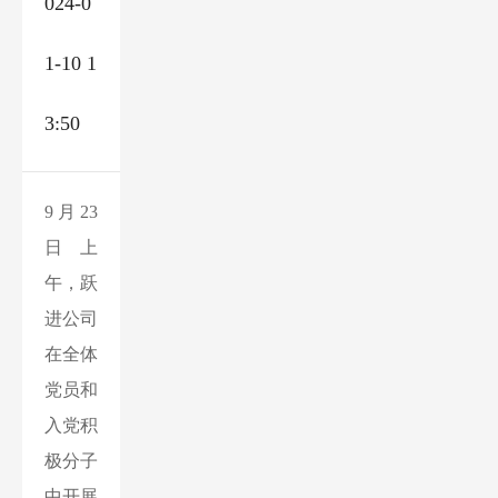
024-0
1-10 1
3:50
9月23
日上
午，跃
进公司
在全体
党员和
入党积
极分子
中开展