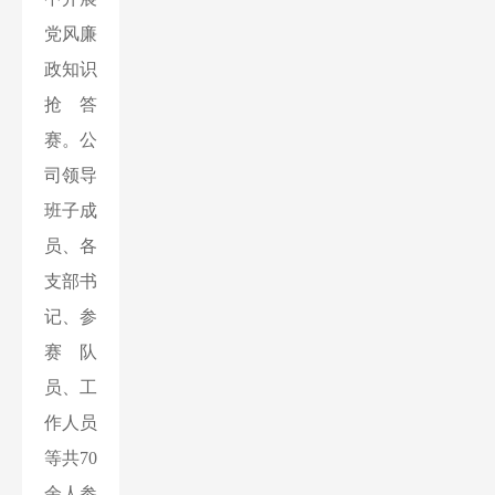
党风廉
政知识
抢答
赛。公
司领导
班子成
员、各
支部书
记、参
赛队
员、工
作人员
等共70
余人参